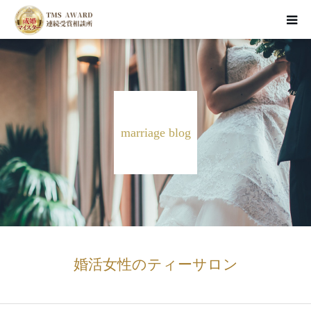
HOME
お見合い婚活
marriage blog
資料請求・面談予約
成婚者のSTORY
婚活ブログ
婚活女性のティーサロン