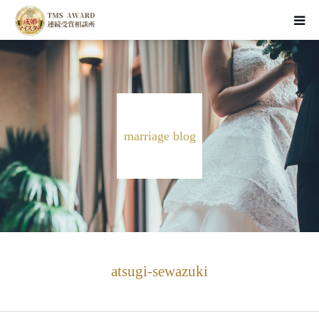
HOME
お見合い婚活
marriage blog
資料請求・面談予約
成婚者のSTORY
婚活ブログ
atsugi-sewazuki