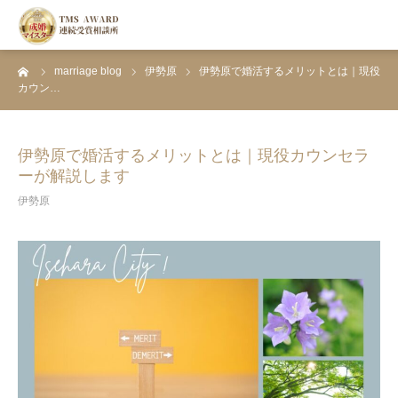
ーム
marriage blog
伊勢原
伊勢原で婚活するメリットとは｜現役
HOME
カウン…
お見合い婚活
伊勢原で婚活するメリットとは｜現役カウンセラ
ーが解説します
資料請求・面談予約
伊勢原
成婚者のSTORY
婚活ブログ