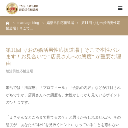
ーム
marriage blog
婚活男性応援道場
第11回 りおの婚活男性応
HOME
援道場｜そこで…
お見合い婚活
第11回 りおの婚活男性応援道場｜そこで本性バレ
ます！お見合いで “店員さんへの態度” が重要な理
資料請求・面談予約
由
婚活男性応援道場
成婚者のSTORY
婚活では「清潔感」「プロフィール」「会話の内容」などが注目され
婚活ブログ
がちですが、店員さんへの態度も、女性がしっかり見ているポイント
のひとつです。
「え？そんなところまで見てるの？」と思うかもしれませんが、その
態度が、あなたの“本性”を見抜くヒントになっていることを忘れない