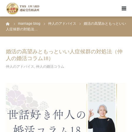
ーム
marriage blog
仲人のアドバイス
婚活の高望みともっといい
HOME
人症候群の対処法…
お見合い婚活
婚活の高望みともっといい人症候群の対処法（仲
人の婚活コラム18）
資料請求・面談予約
仲人のアドバイス
,
仲人の婚活コラム
成婚者のSTORY
婚活ブログ