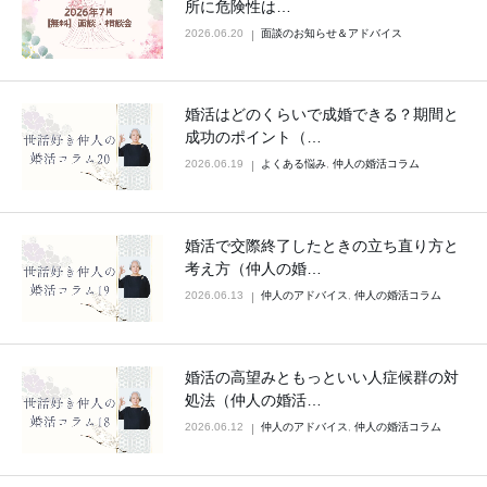
所に危険性は…
2026.06.20
面談のお知らせ＆アドバイス
婚活はどのくらいで成婚できる？期間と
成功のポイント（…
2026.06.19
よくある悩み
,
仲人の婚活コラム
婚活で交際終了したときの立ち直り方と
考え方（仲人の婚…
2026.06.13
仲人のアドバイス
,
仲人の婚活コラム
婚活の高望みともっといい人症候群の対
処法（仲人の婚活…
2026.06.12
仲人のアドバイス
,
仲人の婚活コラム