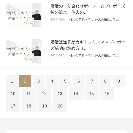
婚活のすり合わせポイントとプロポーズ
後の流れ（仲人の…
2026.06.6
仲人のアドバイス
,
仲人の婚活コラム
婚活は逆算がカギ｜クリスマスプロポー
ズ成功の進め方（…
2026.06.5
仲人のアドバイス
,
仲人の婚活コラム
1
2
3
4
5
6
7
8
9
10
11
12
13
14
15
16
17
18
19
20