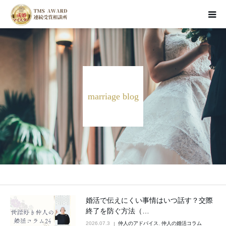
HOME
お見合い婚活
marriage blog
資料請求・面談予約
成婚者のSTORY
婚活ブログ
婚活で伝えにくい事情はいつ話す？交際
終了を防ぐ方法（…
2026.07.3
仲人のアドバイス
,
仲人の婚活コラム