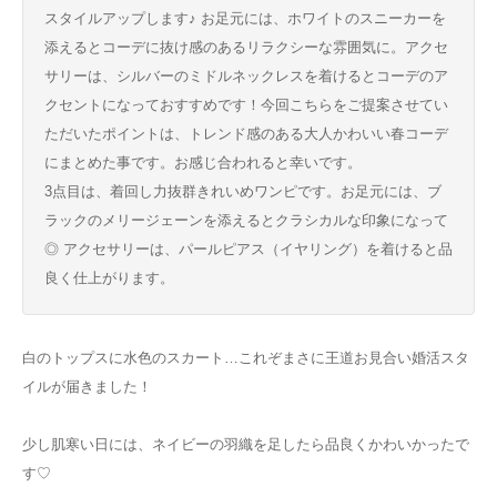
スタイルアップします♪ お足元には、ホワイトのスニーカーを
添えるとコーデに抜け感のあるリラクシーな雰囲気に。アクセ
サリーは、シルバーのミドルネックレスを着けるとコーデのア
クセントになっておすすめです！今回こちらをご提案させてい
ただいたポイントは、トレンド感のある大人かわいい春コーデ
にまとめた事です。お感じ合われると幸いです。
3点目は、着回し力抜群きれいめワンピです。お足元には、ブ
ラックのメリージェーンを添えるとクラシカルな印象になって
◎ アクセサリーは、パールピアス（イヤリング）を着けると品
良く仕上がります。
白のトップスに水色のスカート…これぞまさに王道お見合い婚活スタ
イルが届きました！
少し肌寒い日には、ネイビーの羽織を足したら品良くかわいかったで
す♡