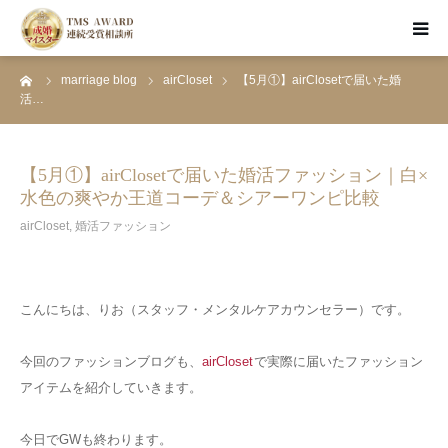
ーム
marriage blog
airCloset
【5月①】airClosetで届いた婚
HOME
活…
お見合い婚活
【5月①】airClosetで届いた婚活ファッション｜白×
水色の爽やか王道コーデ＆シアーワンピ比較
資料請求・面談予約
airCloset
,
婚活ファッション
成婚者のSTORY
こんにちは、りお（スタッフ・メンタルケアカウンセラー）です。
婚活ブログ
今回のファッションブログも、
airCloset
で実際に届いたファッション
アイテムを紹介していきます。
今日でGWも終わります。