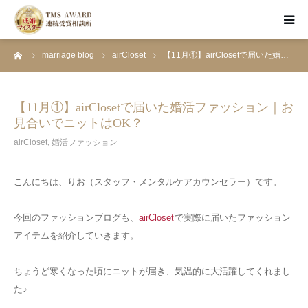
ーム
marriage blog
airCloset
【11月①】airClosetで届いた婚…
HOME
お見合い婚活
【11月①】airClosetで届いた婚活ファッション｜お
見合いでニットはOK？
資料請求・面談予約
airCloset
,
婚活ファッション
成婚者のSTORY
こんにちは、りお（スタッフ・メンタルケアカウンセラー）です。
婚活ブログ
今回のファッションブログも、
airCloset
で実際に届いたファッション
アイテムを紹介していきます。
ちょうど寒くなった頃にニットが届き、気温的に大活躍してくれまし
た♪