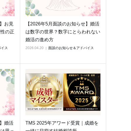
せ】お見
【2026年5月面談のお知らせ】婚活
男性の正
は数字の世界？数字にとらわれない
婚活の進め方
バイス
2026.04.20
面談のお知らせ＆アドバイス
せ】婚活
TMS 2025年アワード受賞｜成婚を
因は思っ
一緒に目指す結婚相談所